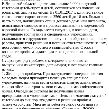
В Липецкой области проживают свыше 5 000 статусной
категории детей-сирот и детей, оставшихся без попечения
родителей, лиц из их числа. На 01.01.2017 г. количественное
соотношение сирот составило 3560 детей до 18 лет. Большая
часть сирот, покинувших стены детского дома или интерната,
испытывают сложности в процессе адаптации к нормальной
взрослой жизни. Складывается ситуация, в которой дети,
получившие воспитание в специальных учреждениях,
сталкиваются с трудностями в получении образования, поиске
работы, принятии решений и несения ответственности за них,
построении межличностного взаимодействия. Отсюда
возникает проблема адаптации таких детей к социальной
среде.
Существует ряд проблем, с которыми сталкиваются
выпускники из категории детей-сирот, и вот самые главные
из них:
1. Жилищная проблема. При наступлении совершеннолетия
молодым людям приходится покинуть специальное
учреждение, начинать вести самостоятельную жизнь, вести
свое хозяйство и строить свою семью, не имея собственного
жилья. Очередные системы по получению жилья
превращаются в «долговые ямы». Целые поколения статусной
категории до сих пор нуждаются в решении проблем
жизнеустройства. Многие из ребят не знают свои права и
попадают в бедственные ситуации. Статистика ЛООО