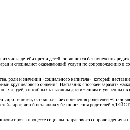
нтов из числа детей-сирот и детей, оставшихся без попечени
аран и специалист оказывающий услуги по сопровождению в со
ва, роли и значении «социального капитала», который наставни
ный круг делового общения. Наставник способен заразить жажд
ешных людей, способных к высоким достижениям и уверенных в 
ей-сирот и детей, оставшихся без попечения родителей «Стано
детей-сирот, детей оставшихся без попечения родителей «ДЕ
ков-сирот в процессе социально-правового сопровождения и н