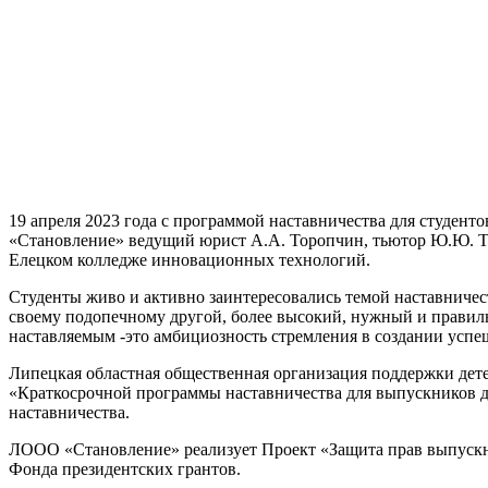
19 апреля 2023 года с программой наставничества для студе
«Становление» ведущий юрист А.А. Торопчин, тьютор Ю.Ю. Т
Елецком колледже инновационных технологий.
Студенты живо и активно заинтересовались темой наставничест
своему подопечному другой, более высокий, нужный и правиль
наставляемым -это амбициозность стремления в создании усп
Липецкая областная общественная организация поддержки дет
«Краткосрочной программы наставничества для выпускников 
наставничества.
ЛООО «Становление» реализует Проект «Защита прав выпускни
Фонда президентских грантов.